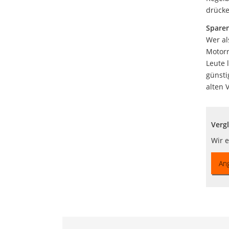
drücke
Sparen
Wer al
Motorr
Leute 
günsti
alten 
Verg
Wir e
An